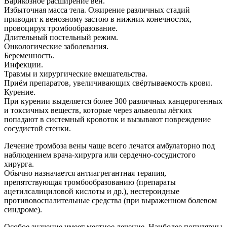
Варикозное расширение вен.
Избыточная масса тела. Ожирение различных стадий
приводит к венозному застою в нижних конечностях,
провоцируя тромбообразование.
Длительный постельный режим.
Онкологические заболевания.
Беременность.
Инфекции.
Травмы и хирургические вмешательства.
Приём препаратов, увеличивающих свёртываемость крови.
Курение.
При курении выделяется более 300 различных канцерогенных
и токсичных веществ, которые через альвеолы лёгких
попадают в системный кровоток и вызывают повреждение
сосудистой стенки.
Лечение тромбоза вены чаще всего лечатся амбулаторно под
наблюдением врача-хирурга или сердечно-сосудистого
хирурга.
Обычно назначается антиагрегантная терапия,
препятствующая тромбообразованию (препараты
ацетилсалициловой кислоты и др.), нестероидные
противовоспалительные средства (при выраженном болевом
синдроме).
Особое значение имеет местное лечение. Наиболее популярны