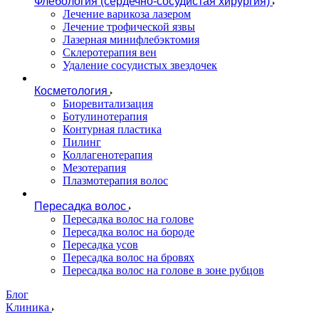
Флебология (сердечно-сосудистая хирургия)
Лечение варикоза лазером
Лечение трофической язвы
Лазерная минифлебэктомия
Cклеротерапия вен
Удаление сосудистых звездочек
Косметология
Биоревитализация
Ботулинотерапия
Контурная пластика
Пилинг
Коллагенотерапия
Мезотерапия
Плазмотерапия волос
Пересадка волос
Пересадка волос на голове
Пересадка волос на бороде
Пересадка усов
Пересадка волос на бровях
Пересадка волос на голове в зоне рубцов
Блог
Клиника