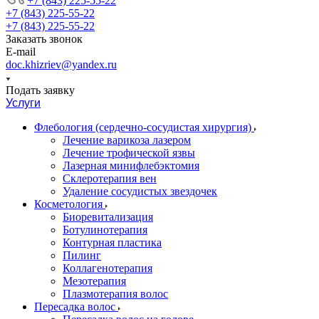
+7 (843) 225-55-22
+7 (843) 225-55-22
+7 (843) 225-55-22
Заказать звонок
E-mail
doc.khizriev@yandex.ru
Подать заявку
Услуги
Флебология (сердечно-сосудистая хирургия)
Лечение варикоза лазером
Лечение трофической язвы
Лазерная минифлебэктомия
Cклеротерапия вен
Удаление сосудистых звездочек
Косметология
Биоревитализация
Ботулинотерапия
Контурная пластика
Пилинг
Коллагенотерапия
Мезотерапия
Плазмотерапия волос
Пересадка волос